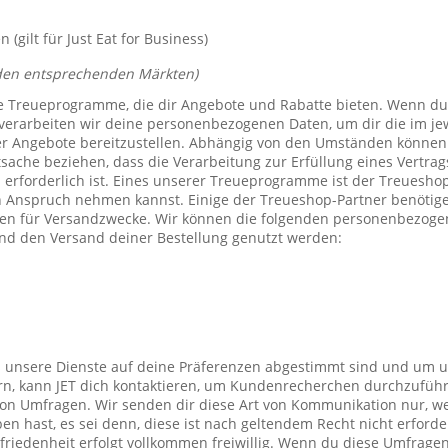
(gilt für Just Eat for Business)
den entsprechenden Märkten)
e Treueprogramme, die dir Angebote und Rabatte bieten. Wenn du
verarbeiten wir deine personenbezogenen Daten, um dir die im j
er Angebote bereitzustellen. Abhängig von den Umständen können 
tsache beziehen, dass die Verarbeitung zur Erfüllung eines Vertrag
 erforderlich ist. Eines unserer Treueprogramme ist der Treuesho
n Anspruch nehmen kannst. Einige der Treueshop-Partner benötig
n für Versandzwecke. Wir können die folgenden personenbezogen
nd den Versand deiner Bestellung genutzt werden:
s unsere Dienste auf deine Präferenzen abgestimmt sind und um 
rn, kann JET dich kontaktieren, um Kundenrecherchen durchzufüh
on Umfragen. Wir senden dir diese Art von Kommunikation nur, we
en hast, es sei denn, diese ist nach geltendem Recht nicht erforde
iedenheit erfolgt vollkommen freiwillig. Wenn du diese Umfragen