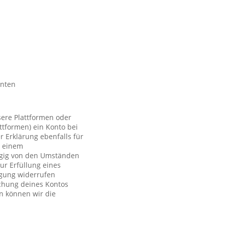
nnten
sere Plattformen oder
ttformen) ein Konto bei
r Erklärung ebenfalls für
t einem
ngig von den Umständen
ur Erfüllung eines
ligung widerrufen
schung deines Kontos
n können wir die