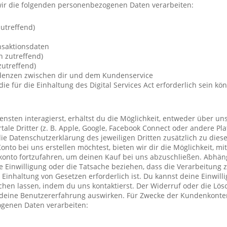
ir die folgenden personenbezogenen Daten verarbeiten:
utreffend)
nsaktionsdaten
n zutreffend)
utreffend)
ndenzen zwischen dir und dem Kundenservice
die für die Einhaltung des Digital Services Act erforderlich sein kö
nsten interagierst, erhältst du die Möglichkeit, entweder über un
ale Dritter (z. B. Apple, Google, Facebook Connect oder andere Pla
die Datenschutzerklärung des jeweiligen Dritten zusätzlich zu diese
Konto bei uns erstellen möchtest, bieten wir dir die Möglichkeit, mi
konto fortzufahren, um deinen Kauf bei uns abzuschließen. Abhä
 Einwilligung oder die Tatsache beziehen, dass die Verarbeitung z
r Einhaltung von Gesetzen erforderlich ist. Du kannst deine Einwil
chen lassen, indem du uns kontaktierst. Der Widerruf oder die Lö
 deine Benutzererfahrung auswirken. Für Zwecke der Kundenkonte
genen Daten verarbeiten: