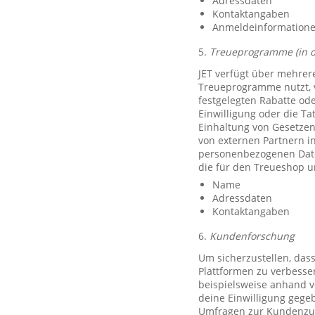
Adressdaten
Kontaktangaben
Anmeldeinformationen 
5.
Treueprogramme (in 
JET verfügt über mehrer
Treueprogramme nutzt, 
festgelegten Rabatte od
Einwilligung oder die Ta
Einhaltung von Gesetzen
von externen Partnern i
personenbezogenen Date
die für den Treueshop u
Name
Adressdaten
Kontaktangaben
6.
Kundenforschung
Um sicherzustellen, das
Plattformen zu verbesse
beispielsweise anhand v
deine Einwilligung gegeb
Umfragen zur Kundenzufr