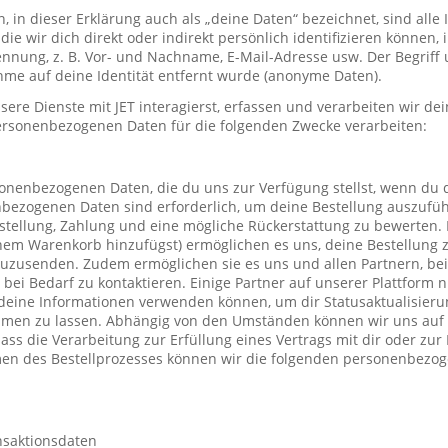
in dieser Erklärung auch als „deine Daten“ bezeichnet, sind alle
die wir dich direkt oder indirekt persönlich identifizieren können
nung, z. B. Vor- und Nachname, E-Mail-Adresse usw. Der Begriff u
me auf deine Identität entfernt wurde (anonyme Daten).
re Dienste mit JET interagierst, erfassen und verarbeiten wir d
ersonenbezogenen Daten für die folgenden Zwecke verarbeiten:
sonenbezogenen Daten, die du uns zur Verfügung stellst, wenn du 
nbezogenen Daten sind erforderlich, um deine Bestellung auszufüh
stellung, Zahlung und eine mögliche Rückerstattung zu bewerten. 
einem Warenkorb hinzufügst) ermöglichen es uns, deine Bestellung 
uzusenden. Zudem ermöglichen sie es uns und allen Partnern, be
h bei Bedarf zu kontaktieren. Einige Partner auf unserer Plattform
deine Informationen verwenden können, um dir Statusaktualisieru
mmen zu lassen. Abhängig von den Umständen können wir uns auf 
ass die Verarbeitung zur Erfüllung eines Vertrags mit dir oder zu
hmen des Bestellprozesses können wir die folgenden personenbezo
nsaktionsdaten