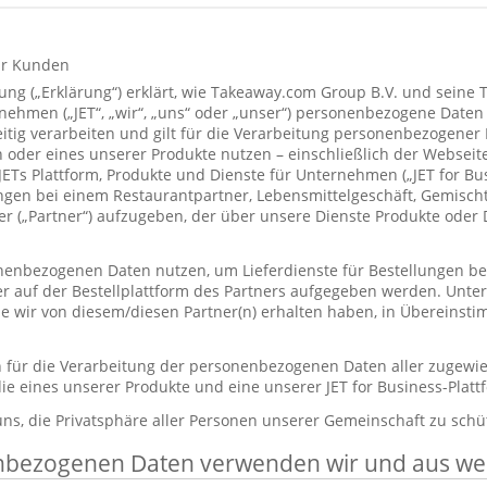
ür Kunden
ung („Erklärung“) erklärt, wie Takeaway.com Group B.V. und seine 
hmen („JET“, „wir“, „uns“ oder „unser“) personenbezogene Daten
itig verarbeiten und gilt für die Verarbeitung personenbezogener
 oder eines unserer Produkte nutzen – einschließlich der Webseite
 JETs Plattform, Produkte und Dienste für Unternehmen („JET for B
ungen bei einem Restaurantpartner, Lebensmittelgeschäft, Gemisc
r („Partner“) aufzugeben, der über unsere Dienste Produkte oder 
enbezogenen Daten nutzen, um Lieferdienste für Bestellungen bere
er auf der Bestellplattform des Partners aufgegeben werden. Unt
die wir von diesem/diesen Partner(n) erhalten haben, in Übereinst
ch für die Verarbeitung der personenbezogenen Daten aller zugewi
ie eines unserer Produkte und eine unserer JET for Business-Plat
 uns, die Privatsphäre aller Personen unserer Gemeinschaft zu schü
nbezogenen Daten verwenden wir und aus w