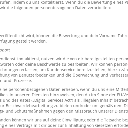
rrufen, indem du uns kontaktierst. Wenn du die Bewertung eines P
 wir die folgenden personenbezogenen Daten verarbeiten:
röffentlicht wird, können die Bewertung und dein Vorname Fahre
erfügung gestellt werden.
pport
ienst kontaktierst, nutzen wir die von dir bereitgestellten per
tworten oder deine Beschwerde zu bearbeiten. Wir können perso
hnungen erfassen, um Kundenservice bereitzustellen; hierzu zähl
bung von Benutzerbedenken und die Überwachung und Verbesse
n und -Prozesse.
ine personenbezogenen Daten erheben, wenn du uns eine Mitteil
ikels in unseren Diensten hinzuweisen, den du im Sinne der EU-
und des Rates („Digital Services Act“) als „illegalen Inhalt“ betrac
zur Beschwerdebearbeitung zu bieten und/oder um gemäß dem Digi
ngs- und Schutzmaßnahmen gegen den Missbrauch unserer Dienste 
den können wir uns auf deine Einwilligung oder die Tatsache bez
ng eines Vertrags mit dir oder zur Einhaltung von Gesetzen erforde