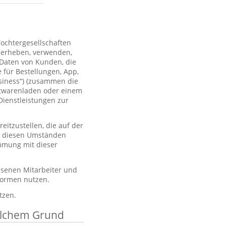
Tochtergesellschaften
 erheben, verwenden,
 Daten von Kunden, die
 für Bestellungen, App,
usiness“) (zusammen die
htwarenladen oder einem
Dienstleistungen zur
itzustellen, die auf der
er diesen Umständen
immung mit dieser
esenen Mitarbeiter und
tformen nutzen.
tzen.
elchem Grund