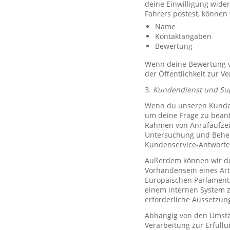
deine Einwilligung wide
Fahrers postest, können
Name
Kontaktangaben
Bewertung
Wenn deine Bewertung ve
der Öffentlichkeit zur V
3.
Kundendienst und Su
Wenn du unseren Kundend
um deine Frage zu bean
Rahmen von Anrufaufzeic
Untersuchung und Behe
Kundenservice-Antworte
Außerdem können wir de
Vorhandensein eines Art
Europäischen Parlaments 
einem internen System 
erforderliche Aussetzu
Abhängig von den Umstän
Verarbeitung zur Erfüllu